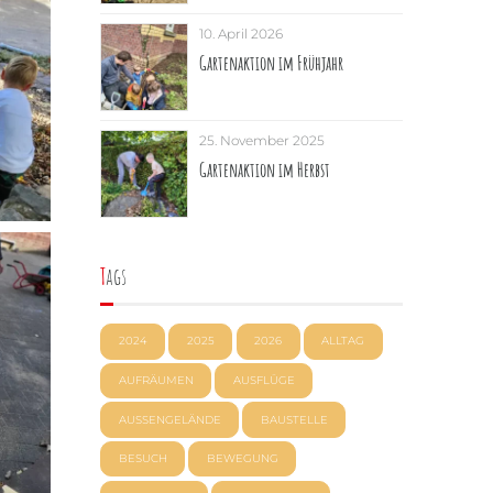
10. April 2026
Gartenaktion im Frühjahr
25. November 2025
Gartenaktion im Herbst
Tags
2024
2025
2026
ALLTAG
AUFRÄUMEN
AUSFLÜGE
AUSSENGELÄNDE
BAUSTELLE
BESUCH
BEWEGUNG