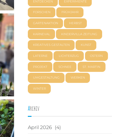
ENTDECKEN
EXPERIMENTE
FORSCHEN
FRÜHJAHR
GARTENAKTION
HERBST
KARNEVAL
KINDERVILLA ZEITUNG
KREATIVES GESTALTEN
KUNST
LATERNE
LICHTERZUG
OSTERN
PROJEKT
SCHNEE
ST. MARTIN
UMGESTALTUNG
WERKEN
WINTER
Archiv
April 2026
(4)