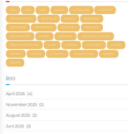
2024
2025
2026
ALLTAG
AUFRÄUMEN
AUSFLÜGE
AUSSENGELÄNDE
BAUSTELLE
BESUCH
BEWEGUNG
ENTDECKEN
EXPERIMENTE
FORSCHEN
FRÜHJAHR
GARTENAKTION
HERBST
KARNEVAL
KINDERVILLA ZEITUNG
KREATIVES GESTALTEN
KUNST
LATERNE
LICHTERZUG
OSTERN
PROJEKT
SCHNEE
ST. MARTIN
UMGESTALTUNG
WERKEN
WINTER
Archiv
April 2026
(4)
November 2025
(2)
August 2025
(2)
Juni 2025
(3)